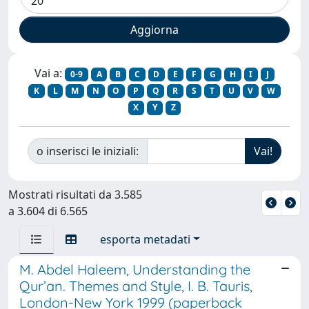
Vai a:
0-9
A
B
C
D
E
F
G
H
I
J
K
L
M
N
O
P
Q
R
S
T
U
V
W
X
Y
Z
o inserisci le iniziali:
Mostrati risultati da 3.585
a 3.604 di 6.565
esporta metadati
M. Abdel Haleem, Understanding the
Qur’an. Themes and Style, I. B. Tauris,
London-New York 1999 (paperback