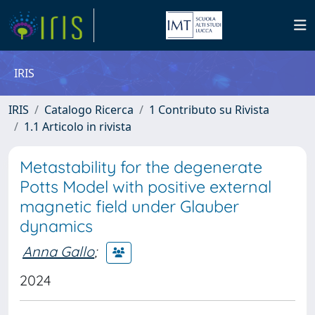
IRIS
IRIS
Catalogo Ricerca
1 Contributo su Rivista
1.1 Articolo in rivista
Metastability for the degenerate
Potts Model with positive external
magnetic field under Glauber
dynamics
Anna Gallo
;
2024