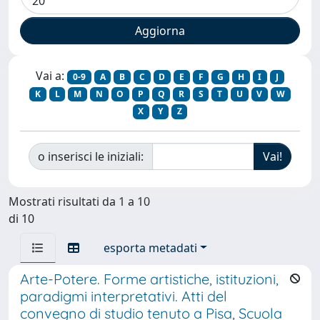
Vai a:
0-9
A
B
C
D
E
F
G
H
I
J
K
L
M
N
O
P
Q
R
S
T
U
V
W
X
Y
Z
o inserisci le iniziali:
Mostrati risultati da 1 a 10
di 10
esporta metadati
Arte-Potere. Forme artistiche, istituzioni,
paradigmi interpretativi. Atti del
convegno di studio tenuto a Pisa, Scuola