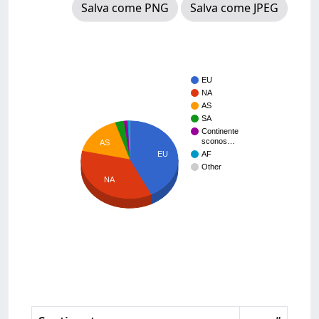
Salva come PNG
Salva come JPEG
EU
NA
AS
SA
Continente
sconos…
AS
EU
AF
Other
NA